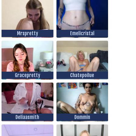
Mrspretty
Emelicristal
Gracepretty
Chatepoilue
Deliaasmith
Dommin