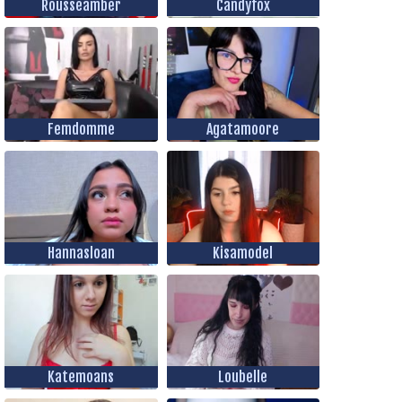
Rousseamber
Candyfox
Femdomme
Agatamoore
Hannasloan
Kisamodel
Katemoans
Loubelle