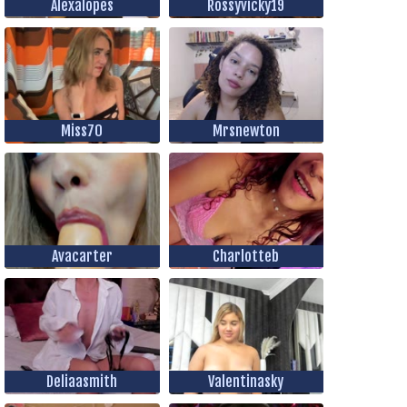
Alexalopes
Rossyvicky19
Miss70
Mrsnewton
Avacarter
Charlotteb
Deliaasmith
Valentinasky