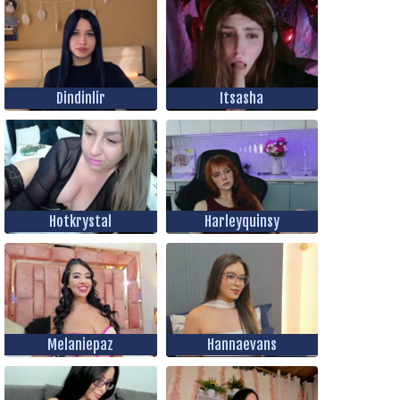
Dindinlir
Itsasha
Hotkrystal
Harleyquinsy
Melaniepaz
Hannaevans