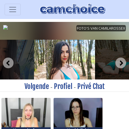
Volgende
Profiel
Privé Chat
-
-