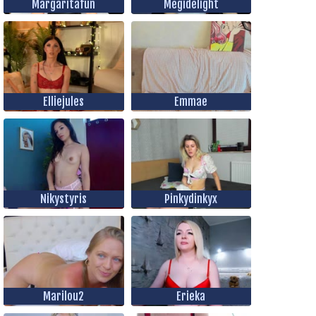
Margaritafun
Megidelight
Elliejules
Emmae
Nikystyris
Pinkydinkyx
Marilou2
Erieka