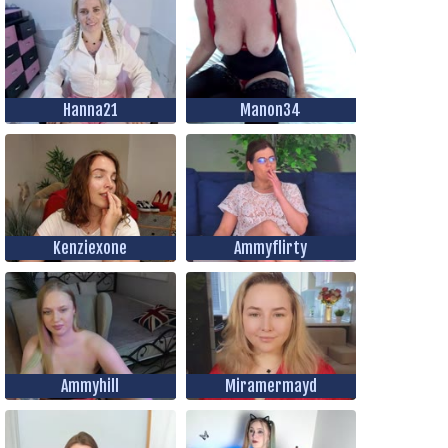
Hanna21
Manon34
Kenziexone
Ammyflirty
Ammyhill
Miramermayd