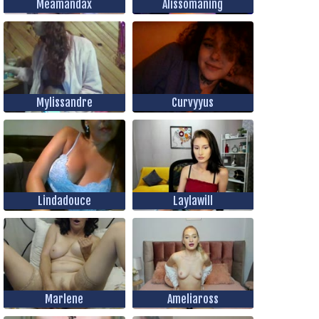
Meamandax
Alissomaning
Mylissandre
Curvyyus
Lindadouce
Laylawill
Marlene
Ameliaross