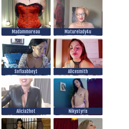
Madammoreau
Maturelady4u
Sofiaabbey1
Alicesmith
Alicia2hot
Nikystyris