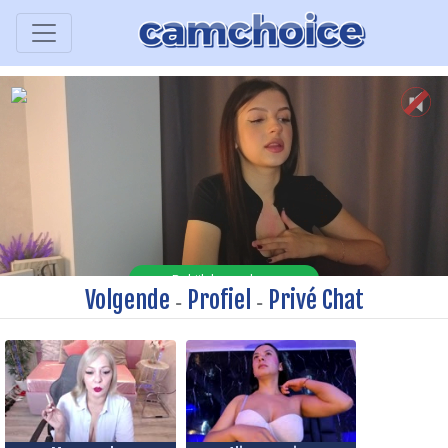
Volgende
Profiel
Privé Chat
-
-