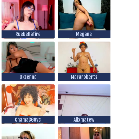
Ruebellafire
Megane
Oksenna
Mararoberts
Chama369vc
Alixmatew