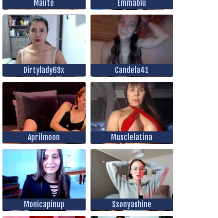
Maiite
Emmablu
Dirtylady69x
Candela41
Aprilmoon
Musclelatina
Monicapinup
Ssonyashine